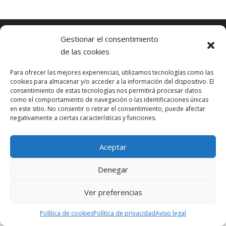
Política de cookies (UE)
Términos y condiciones
Gestionar el consentimiento
Política de privacidad
Aviso legal
de las cookies
Tema de
Think Up Themes Ltd
. Funciona con
WordPress
.
Para ofrecer las mejores experiencias, utilizamos tecnologías como las
cookies para almacenar y/o acceder a la información del dispositivo. El
consentimiento de estas tecnologías nos permitirá procesar datos
como el comportamiento de navegación o las identificaciones únicas
en este sitio. No consentir o retirar el consentimiento, puede afectar
negativamente a ciertas características y funciones.
Aceptar
Denegar
Ver preferencias
Política de cookies
Política de privacidad
Aviso legal