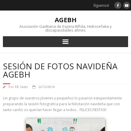
Saltar
Síguenos!
al
contenido
AGEBH
Asociación Gaditana de Espina Bífida, Hidrocefalia y
discapacidades afines
SESIÓN DE FOTOS NAVIDEÑA
AGEBH
Por
EB Cádiz
22/12/2016
Un grupo de nuestros jóvenes y pequeños lo pasaron estupendamente
preparando la sesión fotográfica para la felicitación navideña que con
tanto cariño os querían hacer llegar a todos… FELICES FIESTAS!!