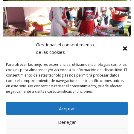
Gestionar el consentimiento
de las cookies
Para ofrecer las mejores experiencias, utilizamos tecnologías como las
cookies para almacenar y/o acceder a la información del dispositivo. El
consentimiento de estas tecnologías nos permitirá procesar datos
como el comportamiento de navegación o las identificaciones únicas
en este sitio. No consentir o retirar el consentimiento, puede afectar
La Asociación Gaditana de Espina Bífida e Hidrocefalia (AGEBH) os
negativamente a ciertas características y funciones.
desea a todos/as unas muy Felices Fiestas!!! … Y que vuestros sueños se
hagan realidad!!!
Aceptar
SUBASTA DE ARTE BENÉFICA AGEBH ONLINE
Denegar