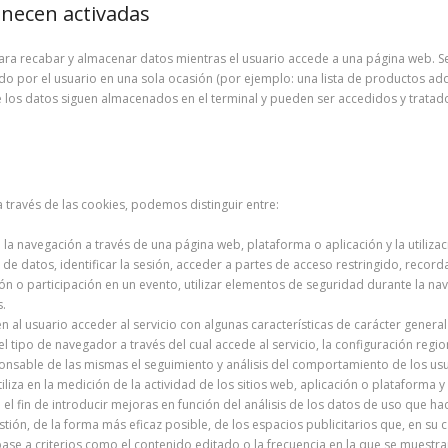
necen activadas
ara recabar y almacenar datos mientras el usuario accede a una página web. 
tado por el usuario en una sola ocasión (por ejemplo: una lista de productos adq
e los datos siguen almacenados en el terminal y pueden ser accedidos y tratad
a través de las cookies, podemos distinguir entre:
la navegación a través de una página web, plataforma o aplicación y la utilizaci
 de datos, identificar la sesión, acceder a partes de acceso restringido, recor
ión o participación en un evento, utilizar elementos de seguridad durante la n
s.
 al usuario acceder al servicio con algunas características de carácter general 
l tipo de navegador a través del cual accede al servicio, la configuración regio
nsable de las mismas el seguimiento y análisis del comportamiento de los usuar
liza en la medición de la actividad de los sitios web, aplicación o plataforma 
 el fin de introducir mejoras en función del análisis de los datos de uso que hac
tión, de la forma más eficaz posible, de los espacios publicitarios que, en su c
base a criterios como el contenido editado o la frecuencia en la que se muestra