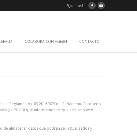
Síguenos!
EFALIA
COLABORA CON AGEBH
CONTACTO
mo en el Reglamento (UE) 2016/679 del Parlamento Europeo y
itales (LOPDGDD), te informamos de que este sitio web
idad de almacenar datos que podrán ser actualizados y