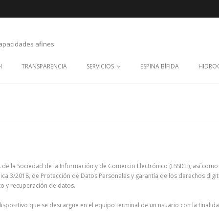
capacidades afines
H
TRANSPARENCIA
SERVICIOS
ESPINA BÍFIDA
HIDROC
os de la Sociedad de la Información y de Comercio Electrónico (LSSICE), así co
ánica 3/2018, de Protección de Datos Personales y garantía de los derechos dig
to y recuperación de datos.
 dispositivo que se descargue en el equipo terminal de un usuario con la final