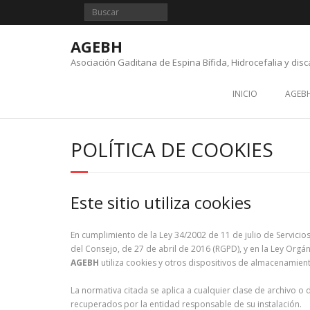
Saltar
al
contenido
AGEBH
Asociación Gaditana de Espina Bífida, Hidrocefalia y dis
INICIO
AGEB
POLÍTICA DE COOKIES
Este sitio utiliza cookies
En cumplimiento de la Ley 34/2002 de 11 de julio de Servici
del Consejo, de 27 de abril de 2016 (RGPD), y en la Ley Org
AGEBH
utiliza cookies y otros dispositivos de almacenamien
La normativa citada se aplica a cualquier clase de archivo o
recuperados por la entidad responsable de su instalación.