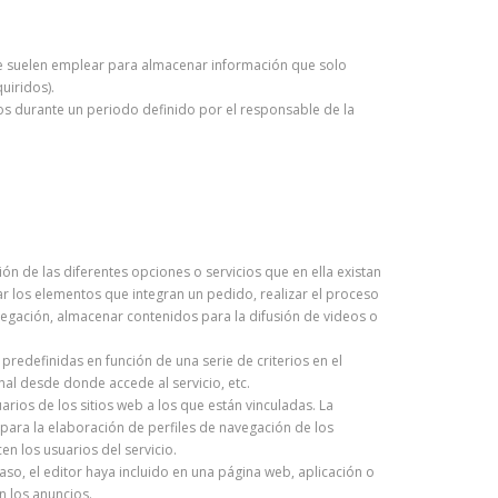
Se suelen emplear para almacenar información que solo
uiridos).
os durante un periodo definido por el responsable de la
ón de las diferentes opciones o servicios que en ella existan
dar los elementos que integran un pedido, realizar el proceso
avegación, almacenar contenidos para la difusión de videos o
predefinidas en función de una serie de criterios en el
nal desde donde accede al servicio, etc.
ios de los sitios web a los que están vinculadas. La
y para la elaboración de perfiles de navegación de los
en los usuarios del servicio.
aso, el editor haya incluido en una página web, aplicación o
n los anuncios.